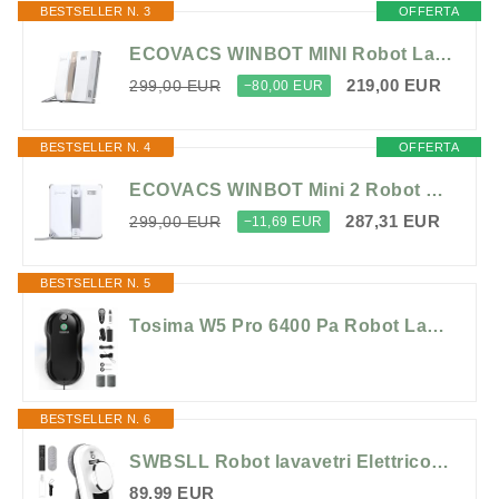
BESTSELLER N. 3
OFFERTA
ECOVACS WINBOT MINI Robot Lavavetri, Design Compatto, Doppi Ugelli con Spruzzo Ultrasonico, Sistema di Protezione a 9 Fasi, Pianificazione Intelligente del Percorso, 3 Modalità di Pulizia
219,00 EUR
299,00 EUR
−80,00 EUR
BESTSELLER N. 4
OFFERTA
ECOVACS WINBOT Mini 2 Robot Lavavetri, Spazzole Angolari & Spruzzo a Ultrasuoni, Ultra-Sottile per Finestre Strette, Navigazione Intelligente, 6 Modalità App, Sistema di Sicurezza a 10 Livelli
287,31 EUR
299,00 EUR
−11,69 EUR
BESTSELLER N. 5
Tosima W5 Pro 6400 Pa Robot Lavavetri, Doppia Spruzzatura ad Ultrasuoni, Pulitore Automatico per Vetri, Telecomando, 20 Panni in Microfibra (giallo)
BESTSELLER N. 6
SWBSLL Robot lavavetri Elettrico, Pulisci Vetri Automatico 5600Pa
89,99 EUR