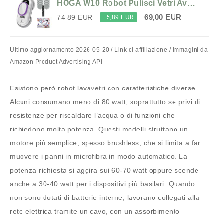
HOGA W10 Robot Pulisci Vetri Avanzato con Corda di Sicurezza, Telecomando e 10 Panni di Pulizia - Leggero, Efficiente e Sicuro per la Pulizia Automatica dei Vetri
69,00 EUR
74,89 EUR
−5,89 EUR
Ultimo aggiornamento 2026-05-20 / Link di affiliazione / Immagini da
Amazon Product Advertising API
Esistono però robot lavavetri con caratteristiche diverse.
Alcuni consumano meno di 80 watt, soprattutto se privi di
resistenze per riscaldare l’acqua o di funzioni che
richiedono molta potenza. Questi modelli sfruttano un
motore più semplice, spesso brushless, che si limita a far
muovere i panni in microfibra in modo automatico. La
potenza richiesta si aggira sui 60-70 watt oppure scende
anche a 30-40 watt per i dispositivi più basilari. Quando
non sono dotati di batterie interne, lavorano collegati alla
rete elettrica tramite un cavo, con un assorbimento