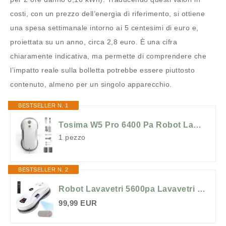
costi, con un prezzo dell’energia di riferimento, si ottiene
una spesa settimanale intorno ai 5 centesimi di euro e,
proiettata su un anno, circa 2,8 euro. È una cifra
chiaramente indicativa, ma permette di comprendere che
l’impatto reale sulla bolletta potrebbe essere piuttosto
contenuto, almeno per un singolo apparecchio.
BESTSELLER N. 1
Tosima W5 Pro 6400 Pa Robot Lavavetri, Doppia Spruzzatura ad Ultrasuoni, Pulitore Automatico per Vetri, Telecomando, 20 Panni in Microfibra(Blanco)
1 pezzo
BESTSELLER N. 2
Robot Lavavetri 5600pa Lavavetri Elettrico con Getto automatico Spruzzo, 3 Modalità di Pulizia, Pulitore Automatico per Vetri, Rilevamento Intelligente dei Bordi, Telecomandoe ,10 Panni in Microfibra
99,99 EUR