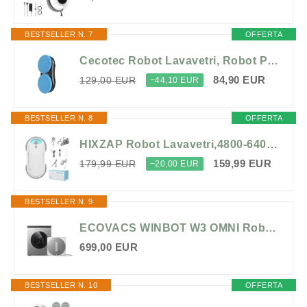
BESTSELLER N. 7
OFFERTA
Cecotec Robot Lavavetri, Robot Pulisci Vetri Conga Windroid W10 DoubleSpray.Spruzza Pulisce e Asciuga, 2 Panni, Doppio Spray, 4 Modalità, Serbatoio 50ml, Motore Digitale, Cavo 7,5m per Vetri Brillanti
84,90 EUR
129,00 EUR
−44,10 EUR
BESTSELLER N. 8
OFFERTA
HIXZAP Robot Lavavetri,4800-6400pa Robot Lavavetri Automatico con Doppio Getto D'acqua,3 Modalità di Pulizia,Rilevamento Intelligente dei Bordi,Telecomandoe 10 Panni (Bianco)
159,99 EUR
179,99 EUR
−20,00 EUR
BESTSELLER N. 9
ECOVACS WINBOT W3 OMNI Robot Lavavetri con Stazione Multifunzione, Lavaggio Automatico del Panno, Pulizia Intelligente fino al Bordo, Nebulizzazione a Triplo Ugello, Controllo tramite App
699,00 EUR
BESTSELLER N. 10
OFFERTA